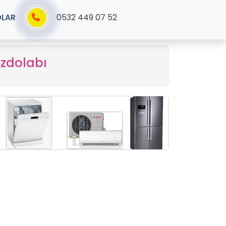
OLAR
0532 449 07 52
zdolabı