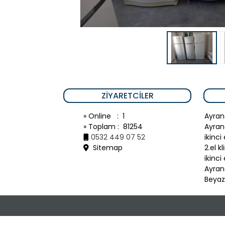
ZIYARETCILER
» Online : 1
Ayran
» Toplam : 81254
Ayran
0532 449 07 52
ikinci
Sitemap
2.el k
ikinci
Ayranc
Beyaz