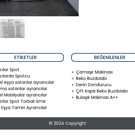
ETIKETLER
BEĞENILENLER
cılar Spot
»
Çamaşır Makinası
cılarda Spotcu
»
Beko Buzdolabı
 el eşya satanlar ayrancılar
»
Derin Dondurucu
lima satanlar ayrancılar
»
Çift Kapılı Beko Buzdolabı
 el Mobilyalar ayrancılar
»
Bulaşık Makinası A++
ılar Spot Torbalı İzmir
 Eşya Tamiri Ayrancılar
© 2024 Copyright